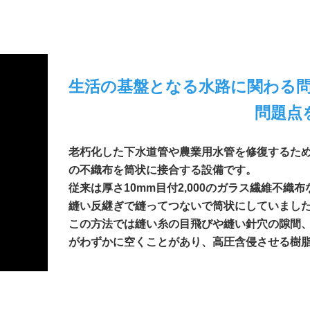
生活の基盤となる水路に関わる
問題点
老朽化した下水道管や農業用水管を修復するた
の不織布を筒状に接合する設備です。
​​​​​​​従来は厚さ10mm目付2,000のガラス繊
縫い反継ぎで縫ってつないで筒状にしていまし
この方法では縫い糸の目飛びや縫い針穴の隙間
がわずかに空くことがあり、高圧含侵させる樹