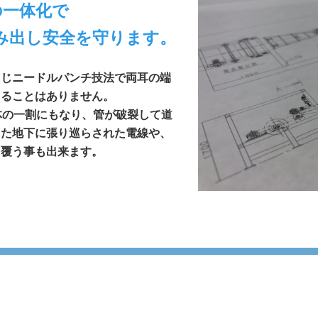
の一体化で
み出し安全を守ります。
同じニードルパンチ技法で両耳の端
出ることはありません。
在、全体の一割にもなり、管が破裂して道
また地下に張り巡らされた電線や、
を覆う事も出来ます。