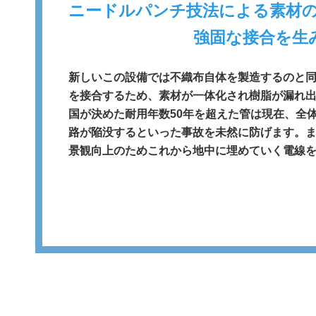
ニードルパンチ技法による素材
強固な接合を生
新しいこの設備では不織布自体を製造するのと
を接合するため、素材が一体化され樹脂が漏れ
​​​​​​​国が決めた耐用年数50年を超えた管は現
路が陥没するといった事故を未然に防げます。
景観向上のためこれから地中に埋めていく電線